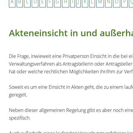
A
B
C
D
E
F
G
H
I
J
K
L
M
N
O
P
Akteneinsicht in und außer
Die Frage, inwieweit eine Privatperson Einsicht in die bei
Verwaltungsverfahren als Antragstellerin oder Antragsteller
hat oder welche rechtlichen Möglichkeiten ihr/ihm zur Ver
Soweit es um eine Einsicht in Akten geht, die zu einem la
geregelt.
Neben dieser allgemeinen Regelung gibt es aber noch eine 
spezifisch.