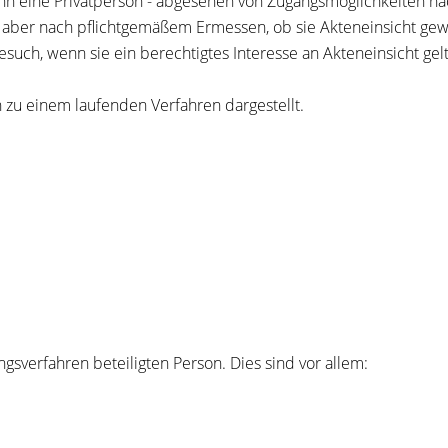
n eine Privatperson - abgesehen von Zugangsmöglichkeiten nach
ber nach pflichtgemäßem Ermessen, ob sie Akteneinsicht gewäh
esuch, wenn sie ein berechtigtes Interesse an Akteneinsicht ge
 zu einem laufenden Verfahren dargestellt.
gsverfahren beteiligten Person. Dies sind vor allem: