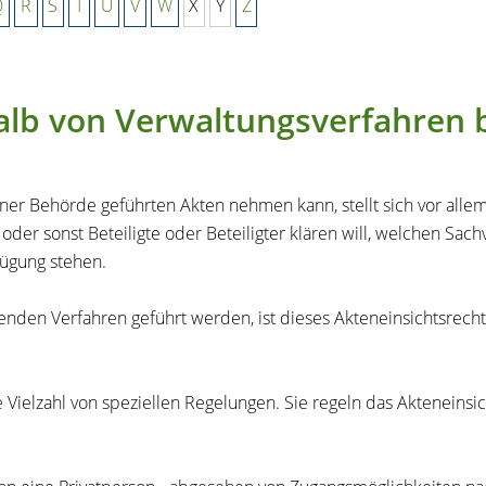
Q
R
S
T
U
V
W
X
Y
Z
halb von Verwaltungsverfahren
 einer Behörde geführten Akten nehmen kann, stellt sich vor all
 oder sonst Beteiligte oder Beteiligter klären will, welchen Sa
fügung stehen.
ufenden Verfahren geführt werden, ist dieses Akteneinsichtsrec
Vielzahl von speziellen Regelungen. Sie regeln das Akteneinsic