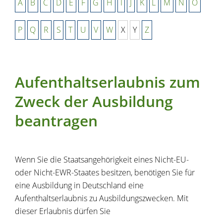
A
B
C
D
E
F
G
H
I
J
K
L
M
N
O
P
Q
R
S
T
U
V
W
X
Y
Z
Aufenthaltserlaubnis zum
Zweck der Ausbildung
beantragen
Wenn Sie die Staatsangehörigkeit eines Nicht-EU-
oder Nicht-EWR-Staates besitzen, benötigen Sie für
eine Ausbildung in Deutschland eine
Aufenthaltserlaubnis zu Ausbildungszwecken. Mit
dieser Erlaubnis dürfen Sie