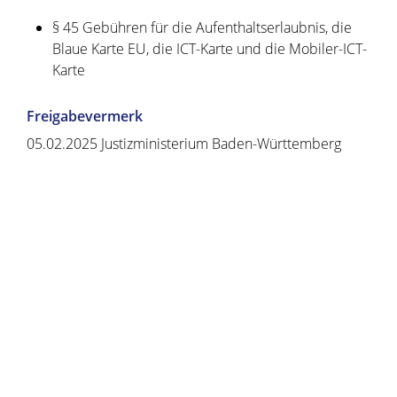
§ 45 Gebühren für die Aufenthaltserlaubnis, die
Blaue Karte EU, die ICT-Karte und die Mobiler-ICT-
Karte
Freigabevermerk
05.02.2025 Justizministerium Baden-Württemberg
Copyright © 2020 - 2021 dvv-bw -
https://www.voehrenbach.de/verwaltung-und-
politik/leistungen+a+-+z