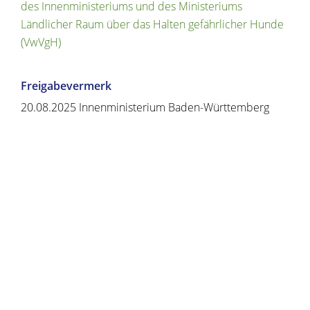
des Innenministeriums und des Ministeriums
Ländlicher Raum über das Halten gefährlicher Hunde
(VwVgH)
Freigabevermerk
20.08.2025 Innenministerium Baden-Württemberg
Copyright © 2020 - 2021 dvv-bw -
https://www.voehrenbach.de/verwaltung-und-
politik/leistungen+a+-+z