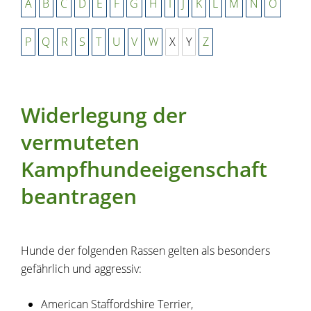
A
B
C
D
E
F
G
H
I
J
K
L
M
N
O
P
Q
R
S
T
U
V
W
X
Y
Z
Widerlegung der
vermuteten
Kampfhundeeigenschaft
beantragen
Hunde der folgenden Rassen gelten als besonders
gefährlich und aggressiv:
American Staffordshire Terrier,