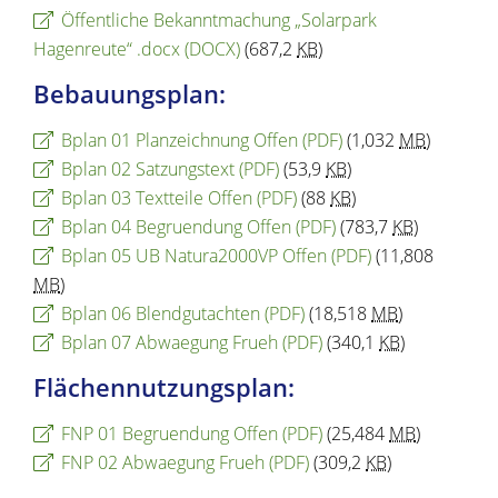
Öffentliche Bekanntmachung „Solarpark
Hagenreute“ .docx
(DOCX)
(687,2
KB
)
Bebauungsplan:
Bplan 01 Planzeichnung Offen
(PDF)
(1,032
MB
)
Bplan 02 Satzungstext
(PDF)
(53,9
KB
)
Bplan 03 Textteile Offen
(PDF)
(88
KB
)
Bplan 04 Begruendung Offen
(PDF)
(783,7
KB
)
Bplan 05 UB Natura2000VP Offen
(PDF)
(11,808
MB
)
Bplan 06 Blendgutachten
(PDF)
(18,518
MB
)
Bplan 07 Abwaegung Frueh
(PDF)
(340,1
KB
)
Flächennutzungsplan:
FNP 01 Begruendung Offen
(PDF)
(25,484
MB
)
FNP 02 Abwaegung Frueh
(PDF)
(309,2
KB
)
Copyright © 2026 dvv-bw -