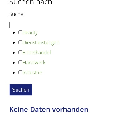
Suchen nach
Suche
Beauty
Dienstleistungen
Einzelhandel
Handwerk
Industrie
Keine Daten vorhanden
Copyright © 2020 dvv-bw -
https://www.voehrenbach.de/wirtschaft-und-
bauen/firmenverzeichnis