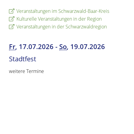
Veranstaltungen im Schwarzwald-Baar-Kreis
Kulturelle Veranstaltungen in der Region
Veranstaltungen in der Schwarzwaldregion
Fr
, 17.07.2026
-
So
, 19.07.2026
Stadtfest
weitere Termine
Copyright © 2019 - 2024 dvv-bw -
https://www.voehrenbach.de/leben-und-
wohnen/veranstaltungen