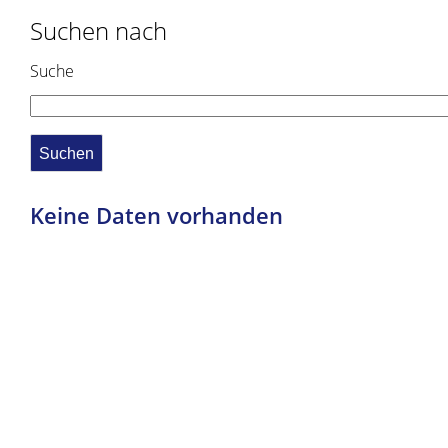
Suchen nach
Suche
Keine Daten vorhanden
Copyright © 2019 - 2021 dvv-bw -
https://www.voehrenbach.de/leben-und-
wohnen/freizeit+_+vereine/vereine