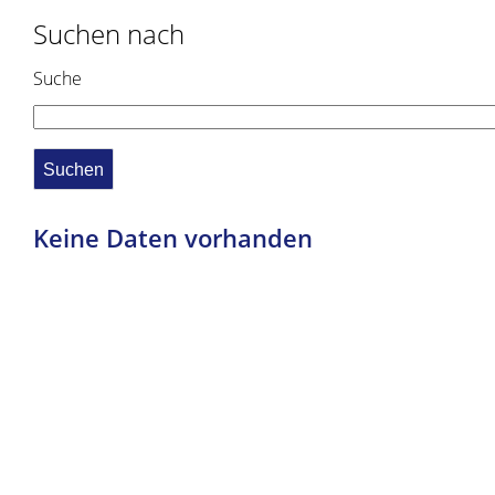
Suchen nach
Suche
Keine Daten vorhanden
Copyright © 2019 - 2021 dvv-bw -
https://www.voehrenbach.de/leben-und-
wohnen/freizeit+_+vereine/vereine