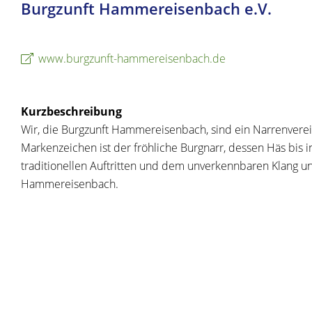
Burgzunft Hammereisenbach e.V.
www.burgzunft-hammereisenbach.de
Kurzbeschreibung
Wir, die Burgzunft Hammereisenbach, sind ein Narrenverei
Markenzeichen ist der fröhliche Burgnarr, dessen Häs bis 
traditionellen Auftritten und dem unverkennbaren Klang u
Hammereisenbach.
Copyright © 2019 - 2021 dvv-bw -
https://www.voehrenbac