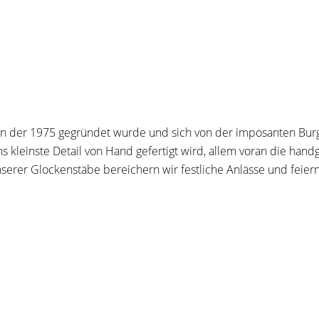
n der 1975 gegründet wurde und sich von der imposanten Burgr
ins kleinste Detail von Hand gefertigt wird, allem voran die h
nserer Glockenstäbe bereichern wir festliche Anlässe und fei
h.de/leben-und-wohnen/freizeit+_+vereine/vereine