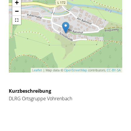
+
−
Leaflet
| Map data ©
OpenStreetMap
contributors,
CC-BY-SA
Kurzbeschreibung
DLRG Ortsgruppe Vöhrenbach
Copyright © 2019 - 2021 dvv-bw -
https://www.voehrenbach.de/leben-und-
wohnen/freizeit+_+vereine/vereine