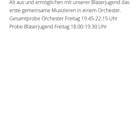
Alt aus und ermöglichen mit unserer Bläserjugend das
erste gemeinsame Musizieren in einem Orchester.
Gesamtprobe Orchester Freitag 19.45-22.15 Uhr
Probe Bläserjugend Freitag 18.00-19.30 Uhr
Copyright © 2019 - 2021 dvv-bw -
https://www.voehrenbach.de/leben-und-
wohnen/freizeit+_+vereine/vereine