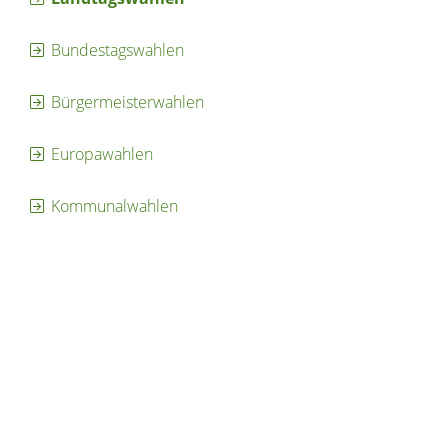
Bundestagswahlen
Bürgermeisterwahlen
Europawahlen
Kommunalwahlen
Copyright © 2021 dvv-bw -
https://www.voehrenbach.de/ver