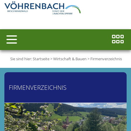
Sie sind hier:
Startseite
>
Wirtschaft & Bauen
>
Firmenverzeichnis
FIRMENVERZEICHNIS