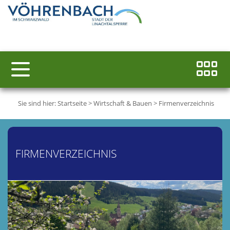
Sie sind hier:
Startseite
>
Wirtschaft & Bauen
>
Firmenverzeichnis
FIRMENVERZEICHNIS