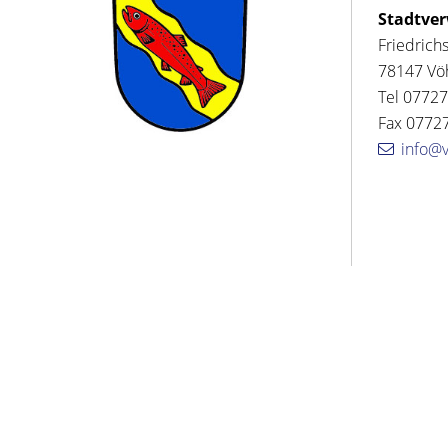
Stadtve
Friedrich
78147 Vö
Tel 07727
Fax 07727
info@