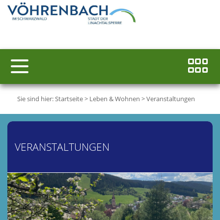
Sie sind hier:
Startseite
>
Leben & Wohnen
>
Veranstaltungen
VERANSTALTUNGEN