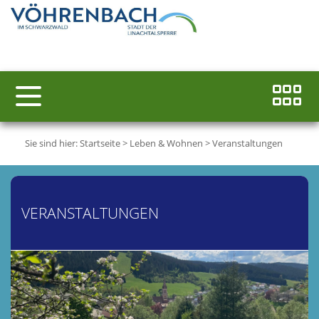
Sie sind hier:
Startseite
>
Leben & Wohnen
>
Veranstaltungen
VERANSTALTUNGEN