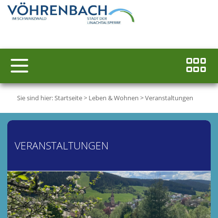
Sie sind hier:
Startseite
>
Leben & Wohnen
>
Veranstaltungen
VERANSTALTUNGEN