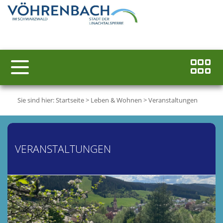
Sie sind hier:
Startseite
>
Leben & Wohnen
>
Veranstaltungen
VERANSTALTUNGEN