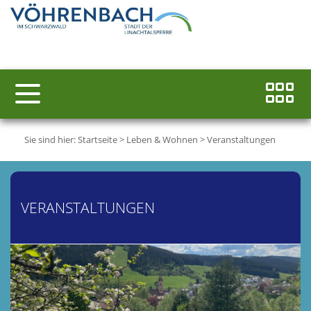
Sie sind hier:
Startseite
>
Leben & Wohnen
>
Veranstaltungen
VERANSTALTUNGEN