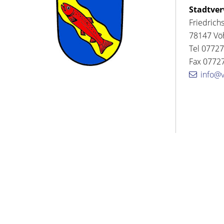
Stadtve
Friedrich
78147 Vö
Tel 07727
Fax 07727
info@