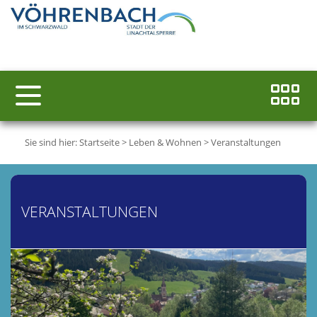
Sie sind hier:
Startseite
>
Leben & Wohnen
>
Veranstaltungen
VERANSTALTUNGEN