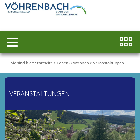
Sie sind hier:
Startseite
>
Leben & Wohnen
>
Veranstaltungen
VERANSTALTUNGEN