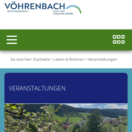
Sie sind hier:
Startseite
>
Leben & Wohnen
>
Veranstaltungen
VERANSTALTUNGEN