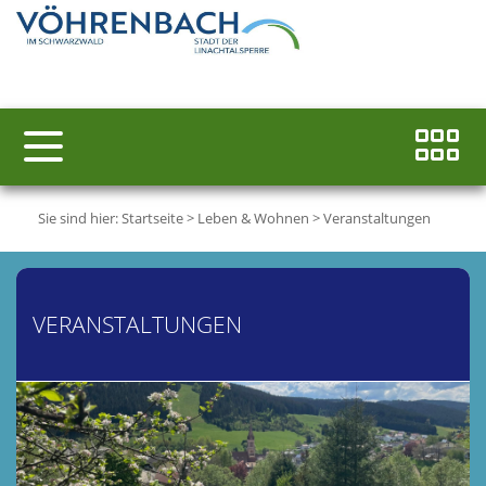
Sie sind hier:
Startseite
>
Leben & Wohnen
>
Veranstaltungen
VERANSTALTUNGEN