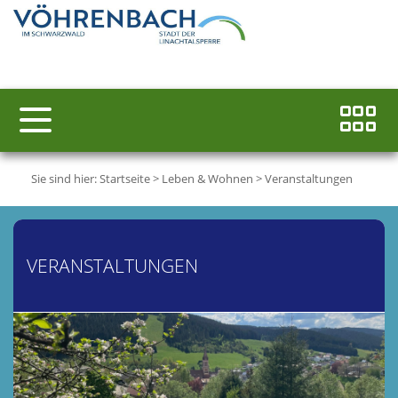
Sie sind hier:
Startseite
>
Leben & Wohnen
>
Veranstaltungen
VERANSTALTUNGEN