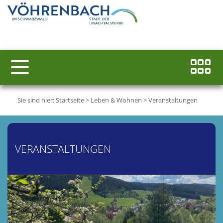
Sie sind hier:
Startseite
>
Leben & Wohnen
>
Veranstaltungen
VERANSTALTUNGEN