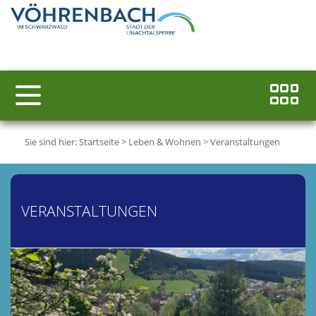
Sie sind hier:
Startseite
>
Leben & Wohnen
>
Veranstaltungen
VERANSTALTUNGEN