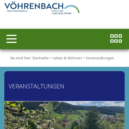
Sie sind hier:
Startseite
>
Leben & Wohnen
>
Veranstaltungen
VERANSTALTUNGEN