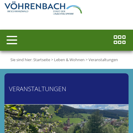
Sie sind hier:
Startseite
>
Leben & Wohnen
>
Veranstaltungen
VERANSTALTUNGEN