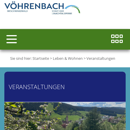
Sie sind hier:
Startseite
>
Leben & Wohnen
>
Veranstaltungen
VERANSTALTUNGEN