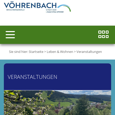
Sie sind hier:
Startseite
>
Leben & Wohnen
>
Veranstaltungen
VERANSTALTUNGEN