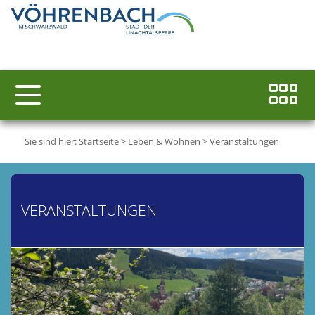
Sie sind hier:
Startseite
>
Leben & Wohnen
>
Veranstaltungen
VERANSTALTUNGEN