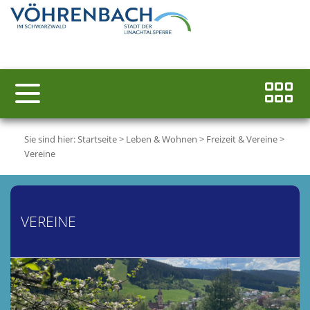
Sie sind hier:
Startseite
>
Leben & Wohnen
>
Freizeit & Vereine
>
Vereine
VEREINE