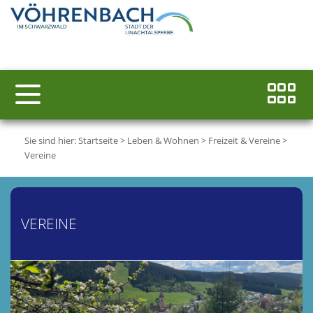
Sie sind hier:
Startseite
>
Leben & Wohnen
>
Freizeit & Vereine
>
Vereine
VEREINE