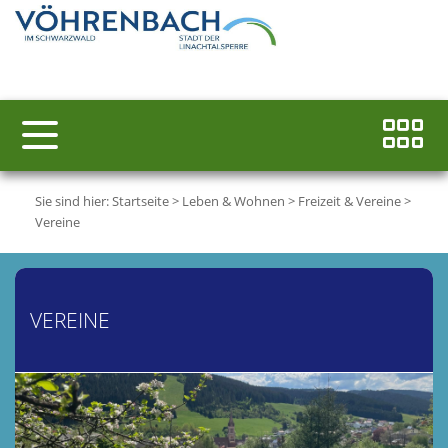
Sie sind hier:
Startseite
>
Leben & Wohnen
>
Freizeit & Vereine
>
Vereine
VEREINE