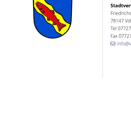
Stadtve
Friedrich
78147 Vö
Tel 07727
Fax 07727
info@