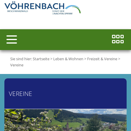
Sie sind hier:
Startseite
>
Leben & Wohnen
>
Freizeit & Vereine
>
Vereine
VEREINE