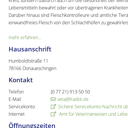
Kreis, sondern dadurch auch um die Gesundheit der Mens
Lebensmitteln bewahrt oder vor übertragenen Krankheiten
Darüber hinaus sind Fleischkontrolleure und amtliche Tierä
einwandfreies Fleisch von den Schlachthöfen zu gewährleis
mehr erfahren...
Hausanschrift
Humboldtstraße 11
78166
Donaueschingen
Kontakt
Telefon
(0
77
21) 913-50
50
E-Mail
veta@lrasbk.de
Servicekonto
Sichere Servicekonto-Nachricht ü
Internet
Amt für Veterinärwesen und Leb
Öffnungszeiten