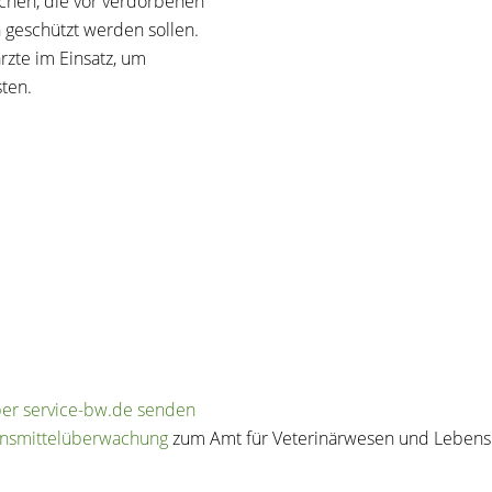
chen, die vor verdorbenen
 geschützt werden sollen.
rzte im Einsatz, um
ten.
ber service-bw.de senden
ensmittelüberwachung
zum Amt für Veterinärwesen und Leben