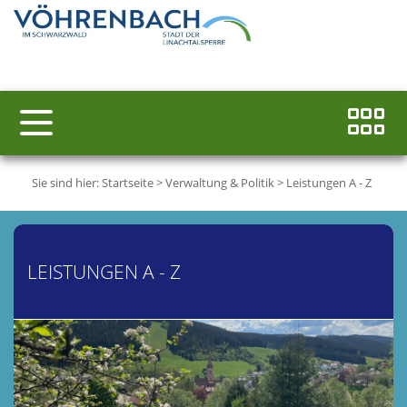
Sie sind hier:
Startseite
>
Verwaltung & Politik
>
Leistungen A - Z
LEISTUNGEN A - Z