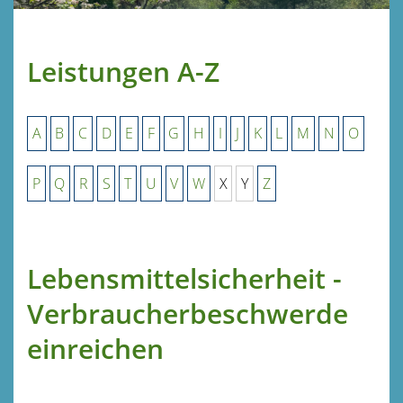
Leistungen A-Z
A
B
C
D
E
F
G
H
I
J
K
L
M
N
O
P
Q
R
S
T
U
V
W
X
Y
Z
Lebensmittelsicherheit -
Verbraucherbeschwerde
einreichen