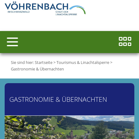
Sie sind hier:
Startseite
>
Tourismus & Linachtalsperre
>
Gastronomie & Übernachten
GASTRONOMIE & ÜBERNACHTEN