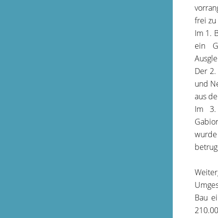
vorran
frei z
Im 1. 
ein G
Ausgle
Der 2.
und Ne
aus de
Im 3.
Gabio
wurde 
betrug
Weite
Umgest
Bau ei
210.00