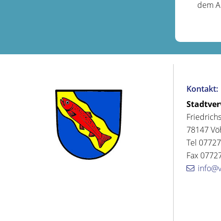
dem Au
Kontakt:
Stadtve
Friedrich
78147 Vö
Tel 07727
Fax 07727
info@