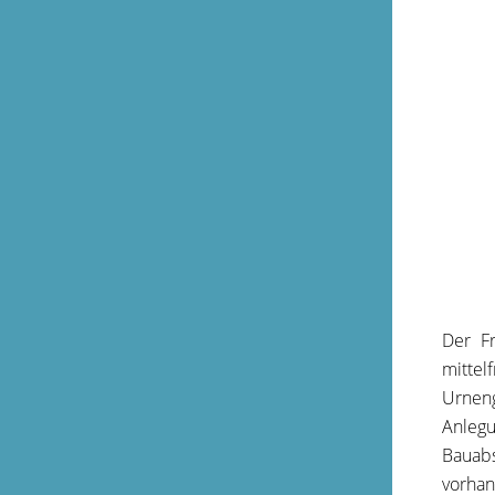
Der F
mittel
Urneng
Anlegu
Bauabs
vorha