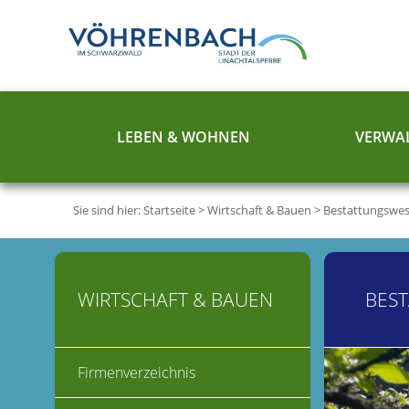
LEBEN & WOHNEN
VERWAL
Sie sind hier:
Startseite
>
Wirtschaft & Bauen
>
Bestattungswe
WIRTSCHAFT & BAUEN
BES
Firmenverzeichnis