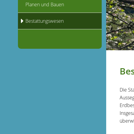
Planen und Bauen
Bestattungswesen
Be
Die St
Ausseg
Erdbes
Insges
überwi