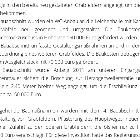
gig in den bereits neu gestalteten Grabfeldern angelegt, um di
u bekommen.
Bauabschnitt wurden ein WC-Anbau an die Leichenhalle mit Kan
rabfeld neu geordnet und umgestaltet. Die Baukost
ichstockzuschuss in Höhe von 150.000 Euro gefördert wurden.
 Bauabschnitt umfasste Gestaltungsmaßnahmen an und in der 
uordnung eines weiteren Grabfeldes. Die Baukosten betrugen
m Ausgleichstock mit 70.000 Euro gefördert.
 Bauabschnitt wurde Anfang 2011 am unteren Eingangsb
nenmauer sichert die Böschung zur Herzogenweilerstraße 
ein 2,40 Meter breiter Weg angelegt, um die Erschließung
en ca. 50.000 Euro.
rgehende Baumaßnahmen wurden mit dem 4. Bauabschnitt 2
altung von Grabfeldern, Pflasterung des Hauptweges, neuer
ner Zufahrt zu den oberen Grabfeldern, die bisher nur zu 
0 Euro veranschlagt. Für diese Investition hatte das Regierung