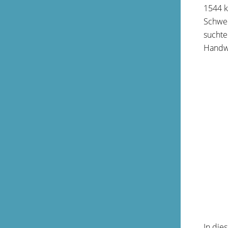
1544 k
Schwed
suchte
Handw
In die