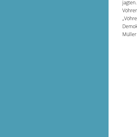
jagten
Vöhren
„Vöhre
Demokr
Müller