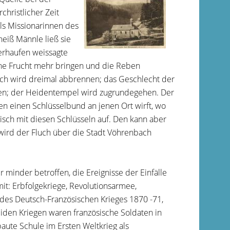
hristlicher Zeit
ls Missionarinnen des
eiß Männle ließ sie
erhaufen weissagte
ne Frucht mehr bringen und die Reben
ch wird dreimal abbrennen; das Geschlecht der
hlen; der Heidentempel wird zugrundegehen. Der
en einen Schlüsselbund an jenen Ort wirft, wo
Fisch mit diesen Schlüsseln auf. Den kann aber
, wird der Fluch über die Stadt Vöhrenbach
 minder betroffen, die Ereignisse der Einfälle
it: Erbfolgekriege, Revolutionsarmee,
des Deutsch-Französischen Krieges 1870 -71,
iden Kriegen waren französische Soldaten in
aute Schule im Ersten Weltkrieg als