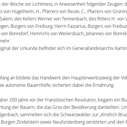
e der Woche vor Lichtmess, in Anwesenheit folgender Zeugen: des
rs von Hügelheim, H., Pfarrers von Reute, C., Pfarrers von Grüni
 Salem, des Kellers Werner von Tennenbach, des Ritters H. von 
gen, Bürgers von Freiburg, Herrn Fazzarius, Bürgers von Freibur
 von Bonndorf, Heinrichs von Weilersbach, Johannes von Bonn
mehr.
iginal der Urkunde befindet sich im Generallandesarchiv Karlsr
fang an bildete das Handwerk den Haupterwerbszweig der Vöh
ise autonome Bauernhöfe, sicherten dabei die Ernährung.
über 200 Jahre vor der Französischen Revolution, begann ein 
htung der Bauern, die das Gros der Bevölkerung darstellten
lgenbach, sammelten sich die Schwarzwälder zur „Kristlich Brud
e Burgen Zindelstein sowie Neufürstenberg zerstörten und den