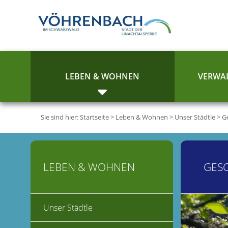
LEBEN & WOHNEN
VERWAL
Sie sind hier:
Startseite
>
Leben & Wohnen
>
Unser Städtle
>
G
LEBEN & WOHNEN
GES
Unser Städtle