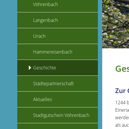
Vöhrenbach
Langenbach
Urach
Hammereisenbach
Ges
Geschichte
Städtepartnerschaft
Zur 
Aktuelles
1244 b
Einers
Stadtgutschein Vöhrenbach
werden
als au