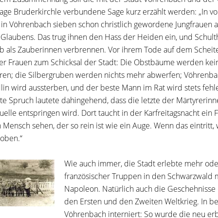
age Bruderkirchle verbundene Sage kurz erzählt werden: „In vorc
 in Vöhrenbach sieben schon christlich gewordene Jungfrauen a
Glaubens. Das trug ihnen den Hass der Heiden ein, und Schulth
b als Zauberinnen verbrennen. Vor ihrem Tode auf dem Scheit
er Frauen zum Schicksal der Stadt: Die Obstbäume werden kei
ren; die Silbergruben werden nichts mehr abwerfen; Vöhrenba
in wird aussterben, und der beste Mann im Rat wird stets fe
te Spruch lautete dahingehend, dass die letzte der Märtyrerinn
uelle entspringen wird. Dort taucht in der Karfreitagsnacht ein 
n Mensch sehen, der so rein ist wie ein Auge. Wenn das eintritt
oben.“
Wie auch immer, die Stadt erlebte mehr oder
französischer Truppen in den Schwarzwald m
Napoleon. Natürlich auch die Geschehnisse 
den Ersten und den Zweiten Weltkrieg. In be
Vöhrenbach interniert: So wurde die neu erb