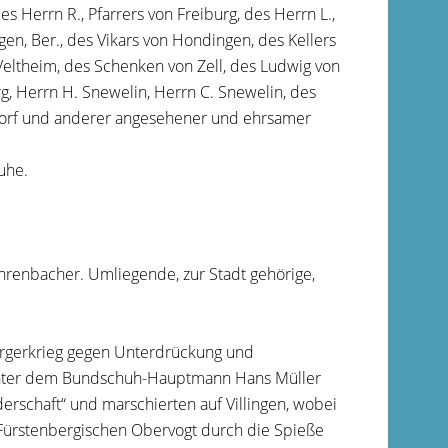
 Herrn R., Pfarrers von Freiburg, des Herrn L.,
ngen, Ber., des Vikars von Hondingen, des Kellers
Veltheim, des Schenken von Zell, des Ludwig von
g, Herrn H. Snewelin, Herrn C. Snewelin, des
dorf und anderer angesehener und ehrsamer
uhe.
renbacher. Umliegende, zur Stadt gehörige,
Bürgerkrieg gegen Unterdrückung und
. Unter dem Bundschuh-Hauptmann Hans Müller
erschaft“ und marschierten auf Villingen, wobei
 Fürstenbergischen Obervogt durch die Spieße