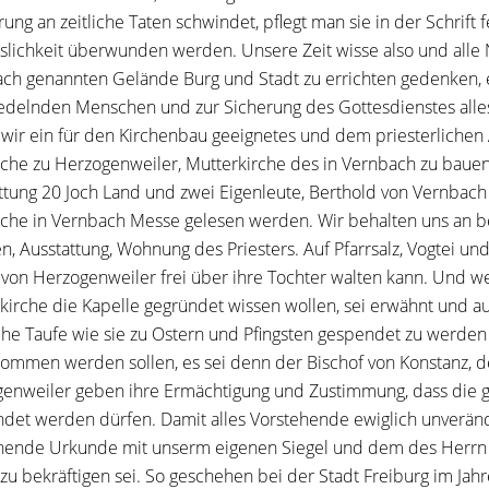
rung an zeitliche Taten schwindet, pflegt man sie in der Schrift 
slichkeit überwunden werden. Unsere Zeit wisse also und alle
ch genannten Gelände Burg und Stadt zu errichten gedenken, e
edelnden Menschen und zur Sicherung des Gottesdienstes alle
wir ein für den Kirchenbau geeignetes und dem priesterlich
rche zu Herzogenweiler, Mutterkirche des in Vernbach zu bauen
ttung 20 Joch Land und zwei Eigenleute, Berthold von Vernbach 
rche in Vernbach Messe gelesen werden. Wir behalten uns an be
n, Ausstattung, Wohnung des Priesters. Auf Pfarrsalz, Vogtei und
 von Herzogenweiler frei über ihre Tochter walten kann. Und we
kirche die Kapelle gegründet wissen wollen, sei erwähnt und a
iche Taufe wie sie zu Ostern und Pfingsten gespendet zu werden 
ommen werden sollen, es sei denn der Bischof von Konstanz, d
enweiler geben ihre Ermächtigung und Zustimmung, dass die 
det werden dürfen. Damit alles Vorstehende ewiglich unverände
hende Urkunde mit unserm eigenen Siegel und dem des Herrn H
zu bekräftigen sei. So geschehen bei der Stadt Freiburg im Jahr