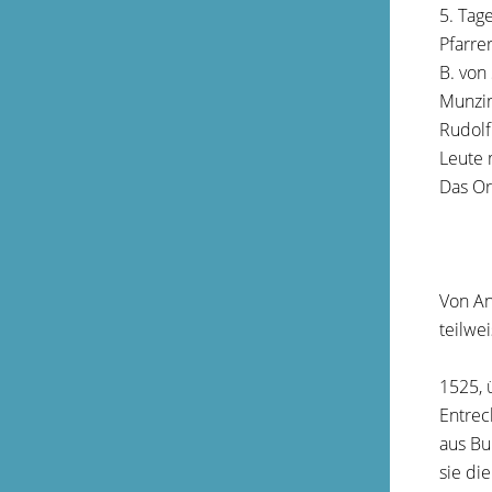
5. Tag
Pfarre
B. von
Munzin
Rudolf
Leute 
Das Or
Von An
teilwe
1525, 
Entrec
aus Bu
sie di