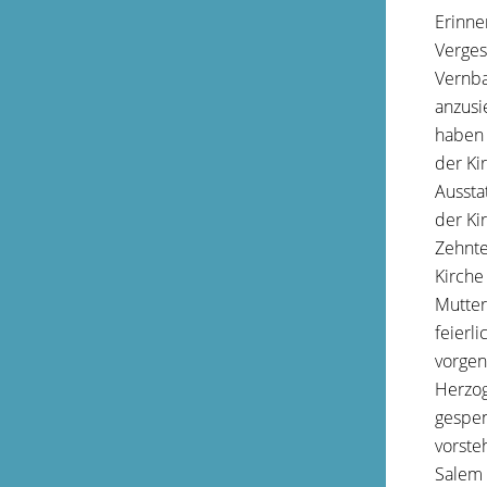
Erinne
Verges
Vernba
anzusi
haben 
der Ki
Aussta
der Ki
Zehnte
Kirche
Mutter
feierl
vorgen
Herzog
gespen
vorste
Salem 