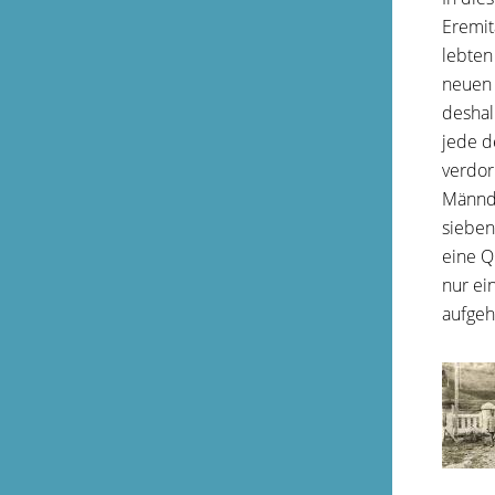
Eremit
lebten
neuen 
deshal
jede d
verdor
Männdl
sieben
eine Q
nur ei
aufgeh