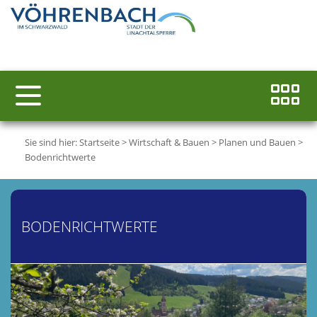
Sie sind hier:
Startseite
>
Wirtschaft & Bauen
>
Planen und Bauen
>
Bodenrichtwerte
BODENRICHTWERTE