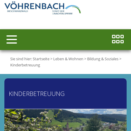
Sie sind hier:
Startseite
>
Leben & Wohnen
>
Bildung & Soziales
>
Kinderbetreuung
KINDERBETREUUNG