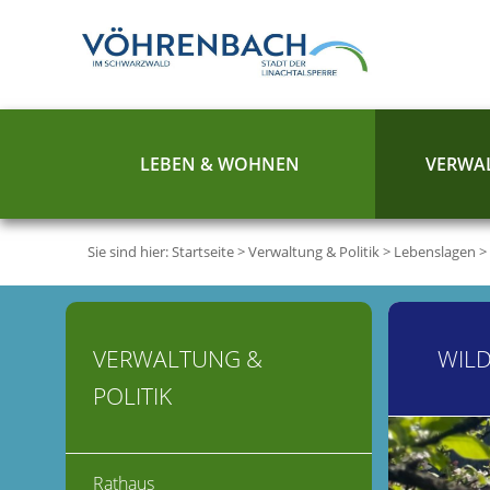
LEBEN & WOHNEN
VERWAL
Sie sind hier:
Startseite
>
Verwaltung & Politik
>
Lebenslagen
>
VERWALTUNG &
WIL
POLITIK
Rathaus