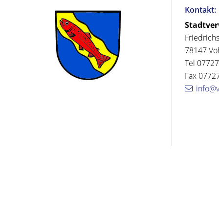
Kontakt:
Stadtve
Friedrich
78147 Vö
Tel 07727
Fax 07727
info@