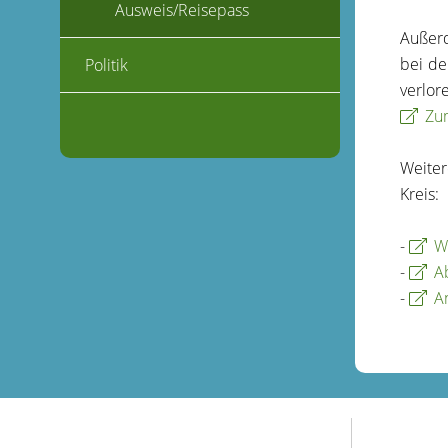
Ausweis/Reisepass
Außerd
bei de
Politik
verlor
Zu
Weiter
Kreis:
-
W
-
A
-
A