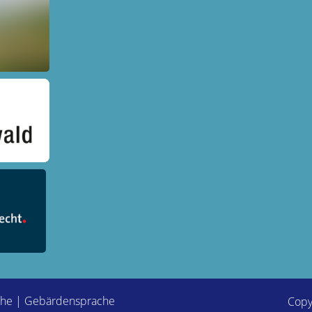
che
|
Gebärdensprache
Copy