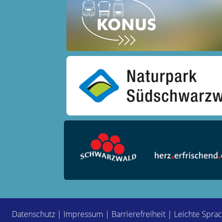
Datenschutz
|
Impressum
|
Barrierefreiheit
|
Leichte Spra