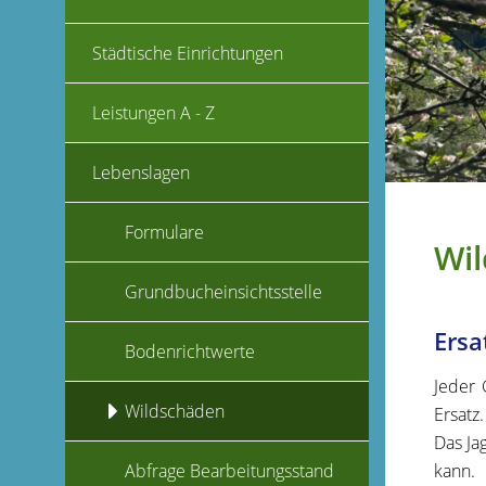
Städtische Einrichtungen
Leistungen A - Z
Lebenslagen
Formulare
Wi
Grundbucheinsichtsstelle
Ersa
Bodenrichtwerte
Jeder 
Wildschäden
Ersatz.
Das Ja
kann.
Abfrage Bearbeitungsstand