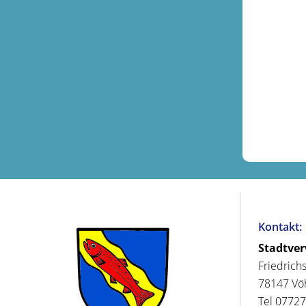
Kontakt:
Stadtve
Friedrich
78147 Vö
Tel 07727