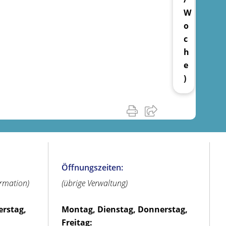
W
o
c
h
e
)
Öffnungszeiten:
ormation)
(übrige Verwaltung)
erstag,
Montag, Dienstag, Donnerstag,
Freitag: