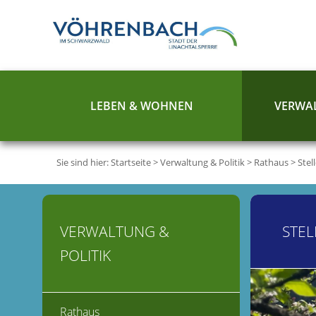
LEBEN & WOHNEN
VERWAL
Sie sind hier:
Startseite
>
Verwaltung & Politik
>
Rathaus
>
Stel
VERWALTUNG &
STE
POLITIK
Rathaus