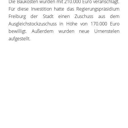
Die Baukosten wurden mit 210.000 Euro veranschlagt.
Für diese Investition hatte das Regierungspräsidium
Freiburg der Stadt einen Zuschuss aus dem
Ausgleichstockzuschuss in Höhe von 170.000 Euro
bewilligt. Außerdem wurden neue Urnenstelen
aufgestellt.
Copyright © 2020 - 2025 dvv-bw -
https://www.voehrenbach.de/wirtschaft-und-
bauen/bestattungswesen