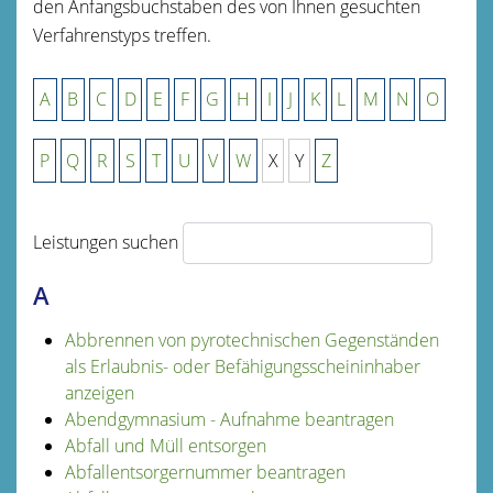
den Anfangsbuchstaben des von Ihnen gesuchten
Verfahrenstyps treffen.
A
B
C
D
E
F
G
H
I
J
K
L
M
N
O
P
Q
R
S
T
U
V
W
X
Y
Z
Leistungen suchen
A
Abbrennen von pyrotechnischen Gegenständen
als Erlaubnis- oder Befähigungsscheininhaber
anzeigen
Abendgymnasium - Aufnahme beantragen
Abfall und Müll entsorgen
Abfallentsorgernummer beantragen