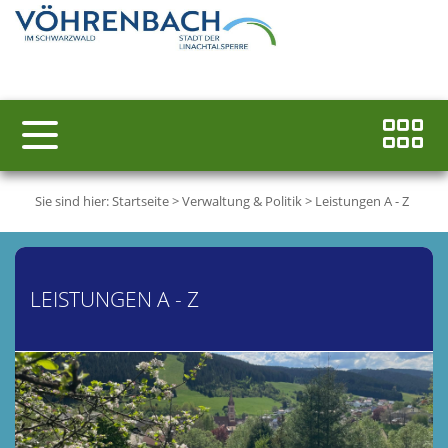
Sie sind hier:
Startseite
>
Verwaltung & Politik
>
Leistungen A - Z
LEISTUNGEN A - Z