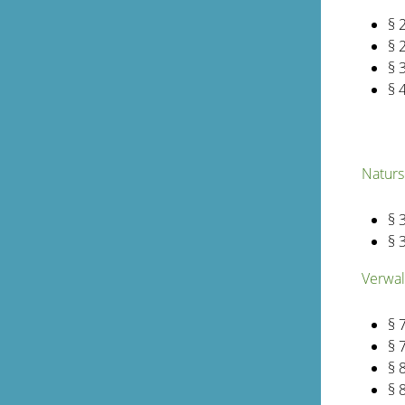
§ 
§ 
§ 
§ 
Naturs
§ 
§ 
Verwal
§ 
§ 
§ 
§ 