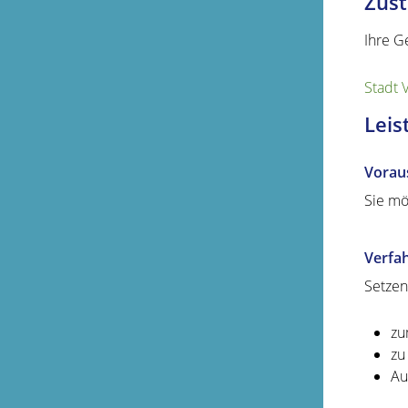
Zust
Ihre G
Stadt 
Leis
Vorau
Sie mö
Verfa
Setzen
zu
zu
Au