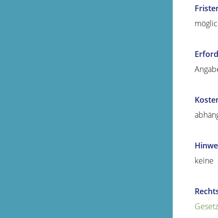
Friste
möglic
Erford
Angabe
Koste
abhäng
Hinwe
keine
Recht
Gesetz