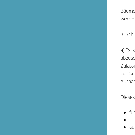
Bäume 
werde
3. Sch
a) Es 
abzusc
Zuläss
zur Ge
Ausnah
Dieses 
fü
in
au