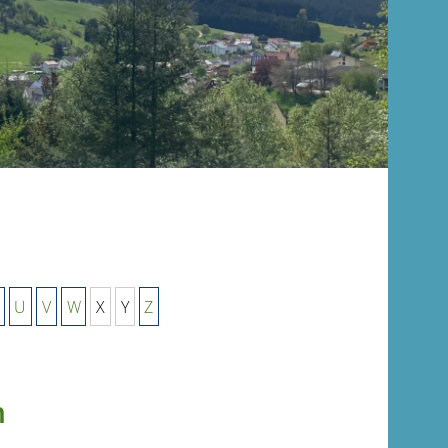
U
V
W
X
Y
Z
n