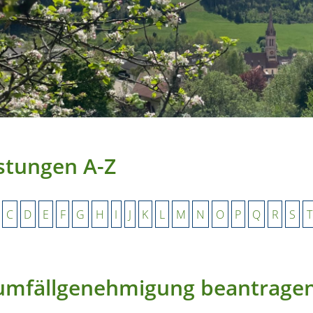
stungen A-Z
C
D
E
F
G
H
I
J
K
L
M
N
O
P
Q
R
S
T
umfällgenehmigung beantrage