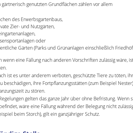
 gärtnerisch genutzten Grundflächen zählen vor allem
ächen des Erwerbsgartenbaus,
ivate Zier- und Nutzgärten,
eingartenanlagen,
sensportanlagen oder
fentliche Gärten
(Parks und Grünanlagen einschließlich Friedhöf
h wenn eine Fällung nach anderen Vorschriften zulässig wäre, is
en.
h ist es unter anderem verboten, geschützte Tiere zu töten, i
u beschädigen, ihre Fortpflanzungsstätten
(zum Beispiel Nester
lanzungszeit zu stören.
Regelungen gelten das ganze Jahr über ohne Befristung.
Wenn si
efindet, wäre eine Fällung während der Belegung nicht zulässig
ispiel beim Storch)
, gilt ein ganzjähriger Schutz.