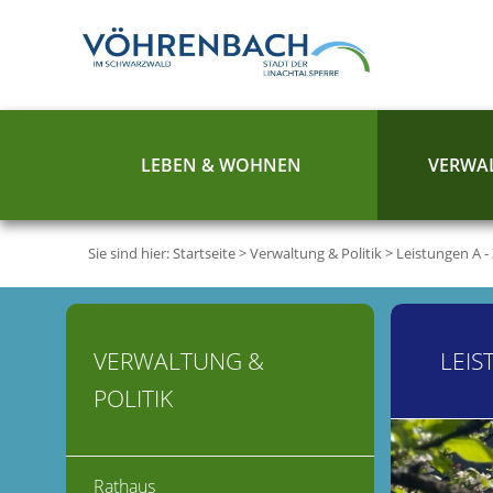
LEBEN & WOHNEN
VERWAL
Sie sind hier:
Startseite
>
Verwaltung & Politik
>
Leistungen A -
VERWALTUNG &
LEIS
POLITIK
Rathaus