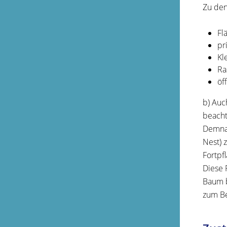
Zu den
Fl
pr
Kl
Ra
öf
b) Auc
beacht
Demnac
Nest)
z
Fortpf
Diese 
Baum b
zum Be