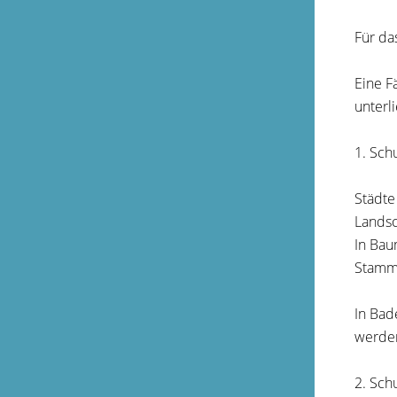
Für da
Eine F
unterl
1. Sch
Städte
Landsc
In Bau
Stamm
In Bad
werde
2. Sch